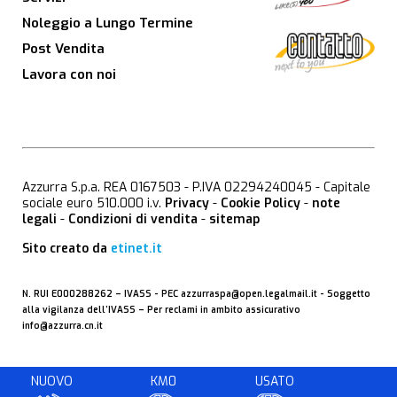
Noleggio a Lungo Termine
Post Vendita
Lavora con noi
Azzurra S.p.a. REA 0167503 - P.IVA 02294240045 - Capitale
sociale euro 510.000 i.v.
Privacy
-
Cookie Policy
-
note
legali
-
Condizioni di vendita
-
sitemap
Sito creato da
etinet.it
N. RUI E000288262 –
IVASS
- PEC
azzurraspa@open.legalmail.it
- Soggetto
alla vigilanza dell’IVASS – Per reclami in ambito assicurativo
info@azzurra.cn.it
NUOVO
KM0
USATO