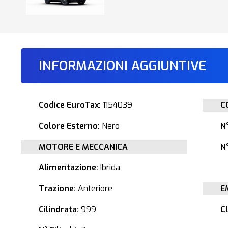
INFORMAZIONI AGGIUNTIVE
Codice EuroTax:
1154039
C
Colore Esterno:
Nero
N
MOTORE E MECCANICA
N°
Alimentazione:
Ibrida
Trazione:
Anteriore
E
Cilindrata:
999
C