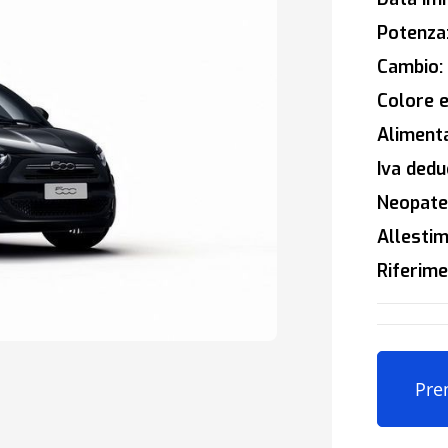
Potenza
Cambio:
Colore e
Alimenta
Iva deduc
Neopaten
Allestim
Riferime
Pre