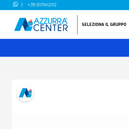
|
+39 0171412112
SELEZIONA IL GRUPP