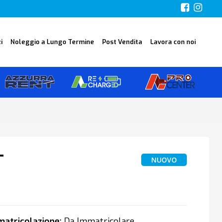
i
Noleggio a Lungo Termine
Post Vendita
Lavora con noi
T
NUOVO
0
atricolazione:
Da Immatricolare