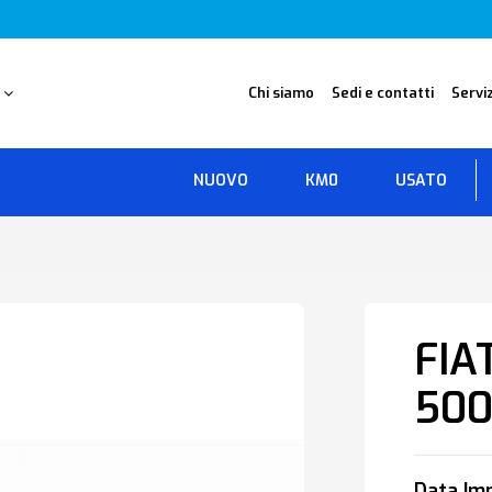
O
Chi siamo
Sedi e contatti
Serviz
NUOVO
KM0
USATO
FIA
50
Data Imm