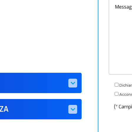
Dichiar
Acconse
(* Campi
ZZA