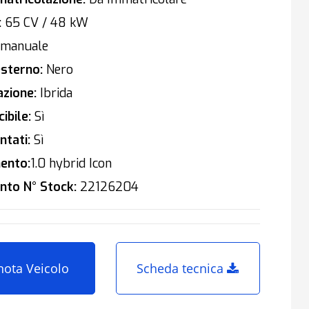
:
65 CV / 48 kW
manuale
sterno:
Nero
zione:
Ibrida
ibile:
Sì
tati:
Sì
ento:
1.0 hybrid Icon
nto N° Stock:
22126204
nota Veicolo
Scheda tecnica