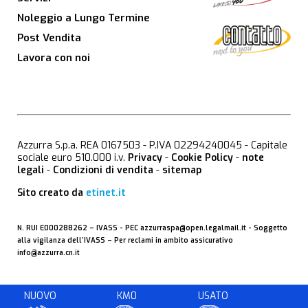
Noleggio a Lungo Termine
Post Vendita
Lavora con noi
Azzurra S.p.a. REA 0167503 - P.IVA 02294240045 - Capitale
sociale euro 510.000 i.v.
Privacy
-
Cookie Policy
-
note
legali
-
Condizioni di vendita
-
sitemap
Sito creato da
etinet.it
N. RUI E000288262 –
IVASS
- PEC
azzurraspa@open.legalmail.it
- Soggetto
alla vigilanza dell’IVASS – Per reclami in ambito assicurativo
info@azzurra.cn.it
NUOVO
KM0
USATO