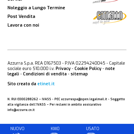
Noleggio a Lungo Termine
Post Vendita
Lavora con noi
Azzurra S.p.a. REA 0167503 - P.IVA 02294240045 - Capitale
sociale euro 510.000 i.v.
Privacy
-
Cookie Policy
-
note
legali
-
Condizioni di vendita
-
sitemap
Sito creato da
etinet.it
N. RUI E000288262 –
IVASS
- PEC
azzurraspa@open.legalmail.it
- Soggetto
alla vigilanza dell’IVASS – Per reclami in ambito assicurativo
info@azzurra.cn.it
NUOVO
KM0
USATO