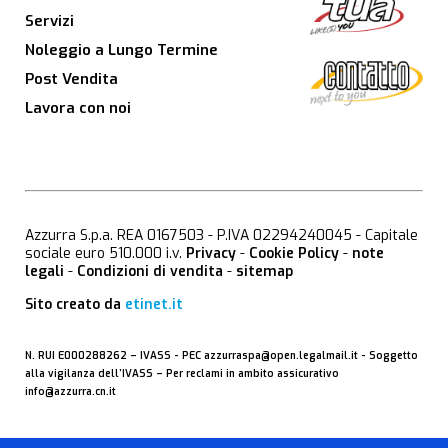
Servizi
Noleggio a Lungo Termine
Post Vendita
Lavora con noi
Azzurra S.p.a. REA 0167503 - P.IVA 02294240045 - Capitale
sociale euro 510.000 i.v.
Privacy
-
Cookie Policy
-
note
legali
-
Condizioni di vendita
-
sitemap
Sito creato da
etinet.it
N. RUI E000288262 –
IVASS
- PEC
azzurraspa@open.legalmail.it
- Soggetto
alla vigilanza dell’IVASS – Per reclami in ambito assicurativo
info@azzurra.cn.it