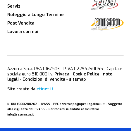
Servizi
Noleggio a Lungo Termine
Post Vendita
Lavora con noi
Azzurra S.p.a. REA 0167503 - P.IVA 02294240045 - Capitale
sociale euro 510.000 i.v.
Privacy
-
Cookie Policy
-
note
legali
-
Condizioni di vendita
-
sitemap
Sito creato da
etinet.it
N. RUI E000288262 –
IVASS
- PEC
azzurraspa@open.legalmail.it
- Soggetto
alla vigilanza dell’IVASS – Per reclami in ambito assicurativo
info@azzurra.cn.it