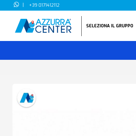
|
+39 0171412112
SELEZIONA IL GRUPP