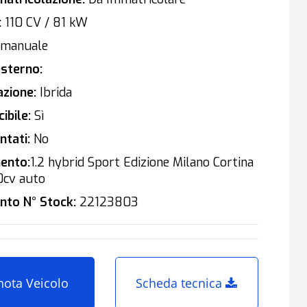
:
110 CV / 81 kW
manuale
sterno:
zione:
Ibrida
ibile:
Sì
tati:
No
ento:
1.2 hybrid Sport Edizione Milano Cortina
0cv auto
nto N° Stock:
22123803
nota Veicolo
Scheda tecnica