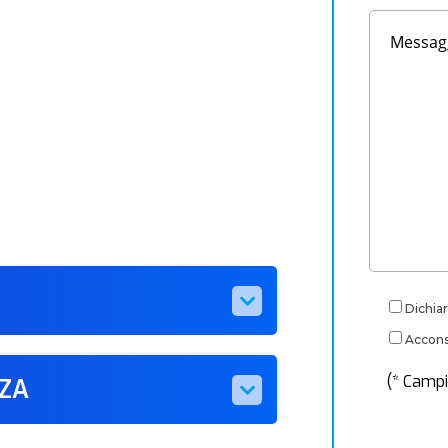
Dichiar
Acconse
(* Campi
ZZA