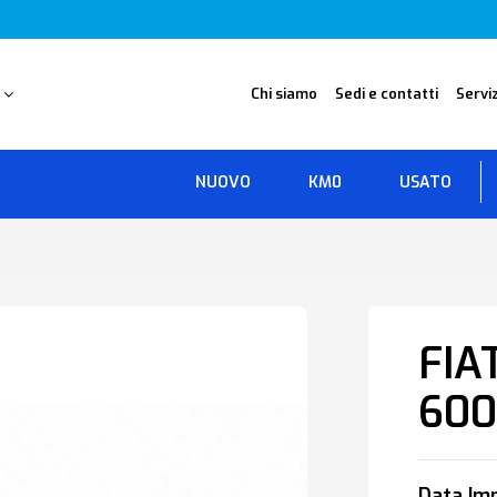
O
Chi siamo
Sedi e contatti
Serviz
NUOVO
KM0
USATO
FIA
600
Data Imm