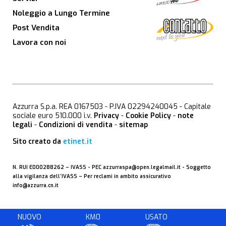
Noleggio a Lungo Termine
Post Vendita
Lavora con noi
Azzurra S.p.a. REA 0167503 - P.IVA 02294240045 - Capitale
sociale euro 510.000 i.v.
Privacy
-
Cookie Policy
-
note
legali
-
Condizioni di vendita
-
sitemap
Sito creato da
etinet.it
N. RUI E000288262 –
IVASS
- PEC
azzurraspa@open.legalmail.it
- Soggetto
alla vigilanza dell’IVASS – Per reclami in ambito assicurativo
info@azzurra.cn.it
NUOVO
KM0
USATO