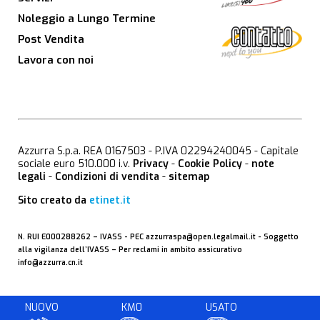
Noleggio a Lungo Termine
Post Vendita
Lavora con noi
Azzurra S.p.a. REA 0167503 - P.IVA 02294240045 - Capitale
sociale euro 510.000 i.v.
Privacy
-
Cookie Policy
-
note
legali
-
Condizioni di vendita
-
sitemap
Sito creato da
etinet.it
N. RUI E000288262 –
IVASS
- PEC
azzurraspa@open.legalmail.it
- Soggetto
alla vigilanza dell’IVASS – Per reclami in ambito assicurativo
info@azzurra.cn.it
NUOVO
KM0
USATO