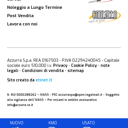
Noleggio a Lungo Termine
Post Vendita
Lavora con noi
Azzurra S.p.a. REA 0167503 - P.IVA 02294240045 - Capitale
sociale euro 510.000 i.v.
Privacy
-
Cookie Policy
-
note
legali
-
Condizioni di vendita
-
sitemap
Sito creato da
etinet.it
N. RUI E000288262 –
IVASS
- PEC
azzurraspa@open.legalmail.it
- Soggetto
alla vigilanza dell’IVASS – Per reclami in ambito assicurativo
info@azzurra.cn.it
NUOVO
KM0
USATO