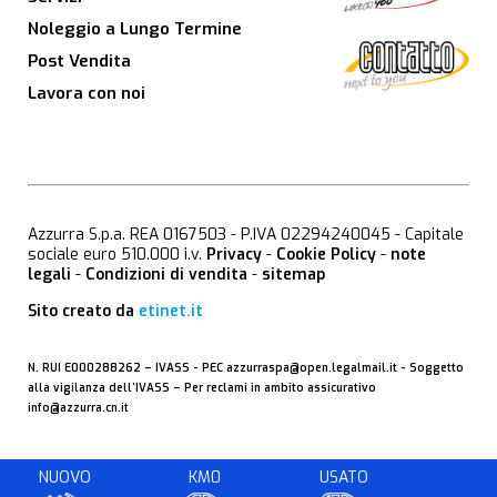
Noleggio a Lungo Termine
Post Vendita
Lavora con noi
Azzurra S.p.a. REA 0167503 - P.IVA 02294240045 - Capitale
sociale euro 510.000 i.v.
Privacy
-
Cookie Policy
-
note
legali
-
Condizioni di vendita
-
sitemap
Sito creato da
etinet.it
N. RUI E000288262 –
IVASS
- PEC
azzurraspa@open.legalmail.it
- Soggetto
alla vigilanza dell’IVASS – Per reclami in ambito assicurativo
info@azzurra.cn.it
NUOVO
KM0
USATO