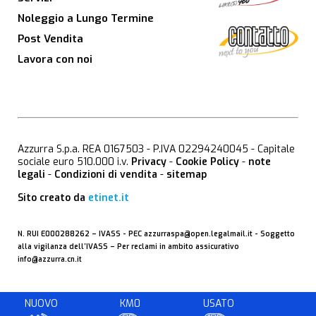
Noleggio a Lungo Termine
Post Vendita
Lavora con noi
Azzurra S.p.a. REA 0167503 - P.IVA 02294240045 - Capitale
sociale euro 510.000 i.v.
Privacy
-
Cookie Policy
-
note
legali
-
Condizioni di vendita
-
sitemap
Sito creato da
etinet.it
N. RUI E000288262 –
IVASS
- PEC
azzurraspa@open.legalmail.it
- Soggetto
alla vigilanza dell’IVASS – Per reclami in ambito assicurativo
info@azzurra.cn.it
NUOVO
KM0
USATO