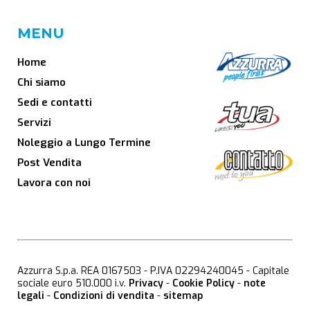
MENU
Home
Chi siamo
Sedi e contatti
Servizi
Noleggio a Lungo Termine
Post Vendita
Lavora con noi
Azzurra S.p.a. REA 0167503 - P.IVA 02294240045 - Capitale
sociale euro 510.000 i.v.
Privacy
-
Cookie Policy
-
note
legali
-
Condizioni di vendita
-
sitemap