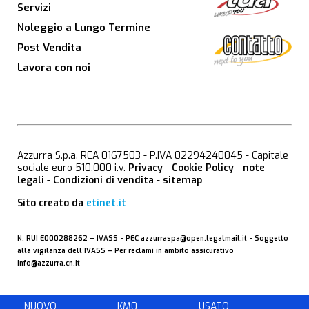
Servizi
Noleggio a Lungo Termine
Post Vendita
Lavora con noi
Azzurra S.p.a. REA 0167503 - P.IVA 02294240045 - Capitale
sociale euro 510.000 i.v.
Privacy
-
Cookie Policy
-
note
legali
-
Condizioni di vendita
-
sitemap
Sito creato da
etinet.it
N. RUI E000288262 –
IVASS
- PEC
azzurraspa@open.legalmail.it
- Soggetto
alla vigilanza dell’IVASS – Per reclami in ambito assicurativo
info@azzurra.cn.it
NUOVO
KM0
USATO