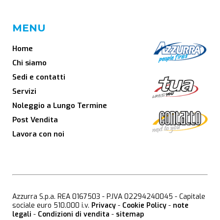
MENU
Home
Chi siamo
Sedi e contatti
Servizi
Noleggio a Lungo Termine
Post Vendita
Lavora con noi
Azzurra S.p.a. REA 0167503 - P.IVA 02294240045 - Capitale
sociale euro 510.000 i.v.
Privacy
-
Cookie Policy
-
note
legali
-
Condizioni di vendita
-
sitemap