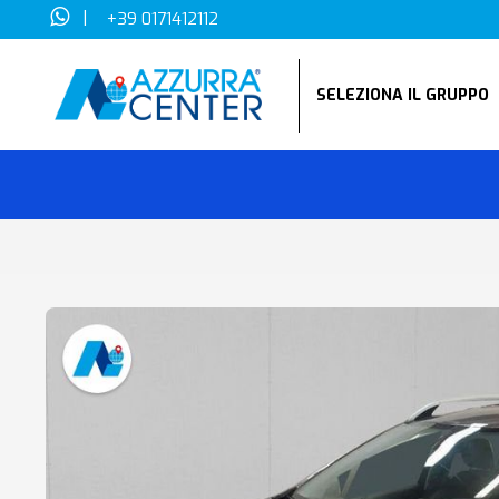
|
+39 0171412112
SELEZIONA IL GRUPP