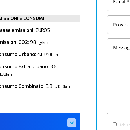
MISSIONI E CONSUMI
lasse emissioni:
EURO5
missioni CO2:
98
g/km
onsumo Urbano:
4.1
l/100km
onsumo Extra Urbano:
3.6
/100km
onsumo Combinato:
3.8
l/100km
Dichiar