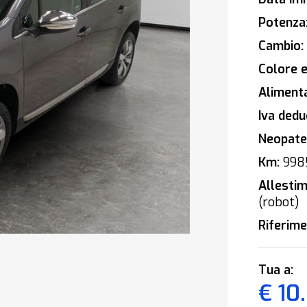
Potenza
Cambio:
Colore e
Alimenta
Iva deduc
Neopaten
Km:
998
Allestim
(robot)
Riferime
Tua a:
€ 10