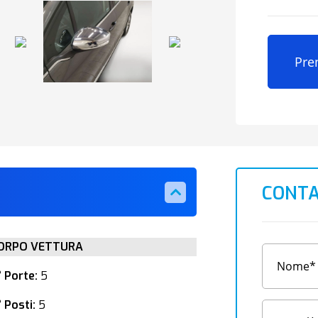
Pre
CONTA
ORPO VETTURA
° Porte:
5
 Posti:
5