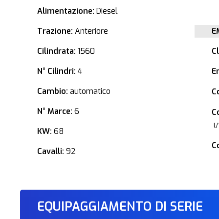
Alimentazione:
Diesel
Trazione:
Anteriore
E
Cilindrata:
1560
C
N° Cilindri:
4
E
Cambio:
automatico
C
N° Marce:
6
C
l
KW:
68
C
Cavalli:
92
EQUIPAGGIAMENTO DI SERIE