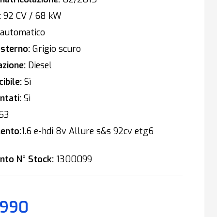
:
92 CV / 68 kW
automatico
sterno:
Grigio scuro
zione:
Diesel
ibile:
Sì
tati:
Sì
53
ento:
1.6 e-hdi 8v Allure s&s 92cv etg6
nto N° Stock:
1300099
.990