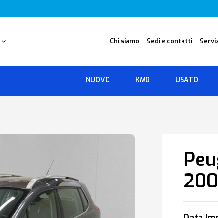
O
Chi siamo
Sedi e contatti
Serviz
NUOVO
KM0
USATO
Peu
20
Data Imm