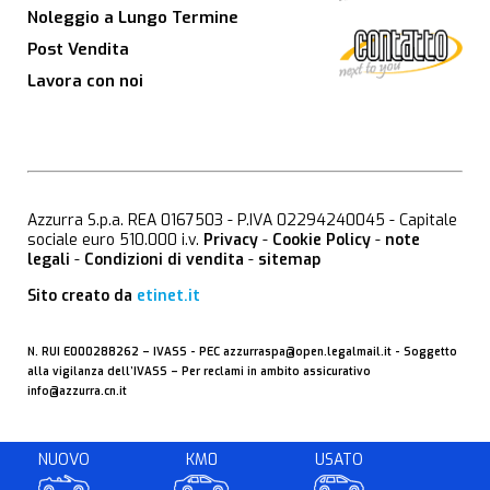
Noleggio a Lungo Termine
Post Vendita
Lavora con noi
Azzurra S.p.a. REA 0167503 - P.IVA 02294240045 - Capitale
sociale euro 510.000 i.v.
Privacy
-
Cookie Policy
-
note
legali
-
Condizioni di vendita
-
sitemap
Sito creato da
etinet.it
N. RUI E000288262 –
IVASS
- PEC
azzurraspa@open.legalmail.it
- Soggetto
alla vigilanza dell’IVASS – Per reclami in ambito assicurativo
info@azzurra.cn.it
NUOVO
KM0
USATO