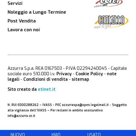
Servizi
Noleggio a Lungo Termine
Post Vendita
Lavora con noi
Azzurra S.p.a. REA 0167503 - P.IVA 02294240045 - Capitale
sociale euro 510.000 i.v.
Privacy
-
Cookie Policy
-
note
legali
-
Condizioni di vendita
-
sitemap
Sito creato da
etinet.it
N. RUI E000288262 –
IVASS
- PEC
azzurraspa@open.legalmail.it
- Soggetto
alla vigilanza dell’IVASS – Per reclami in ambito assicurativo
info@azzurra.cn.it
NUOVO
KM0
USATO