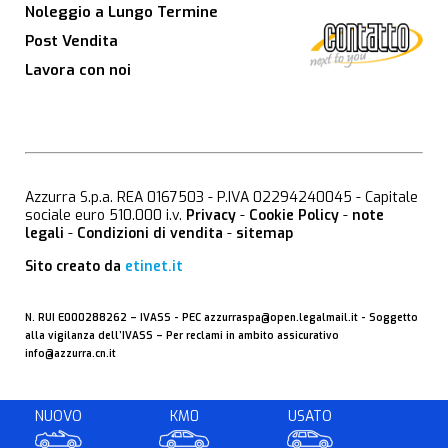
Noleggio a Lungo Termine
Post Vendita
Lavora con noi
Azzurra S.p.a. REA 0167503 - P.IVA 02294240045 - Capitale
sociale euro 510.000 i.v.
Privacy
-
Cookie Policy
-
note
legali
-
Condizioni di vendita
-
sitemap
Sito creato da
etinet.it
N. RUI E000288262 –
IVASS
- PEC
azzurraspa@open.legalmail.it
- Soggetto
alla vigilanza dell’IVASS – Per reclami in ambito assicurativo
info@azzurra.cn.it
NUOVO
KM0
USATO