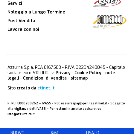
Servizi
Noleggio a Lungo Termine
Post Vendita
Lavora con noi
Azzurra S.p.a. REA 0167503 - P.IVA 02294240045 - Capitale
sociale euro 510.000 i.v.
Privacy
-
Cookie Policy
-
note
legali
-
Condizioni di vendita
-
sitemap
Sito creato da
etinet.it
N. RUI E000288262 –
IVASS
- PEC
azzurraspa@open.legalmail.it
- Soggetto
alla vigilanza dell’IVASS – Per reclami in ambito assicurativo
info@azzurra.cn.it
NUOVO
KM0
USATO