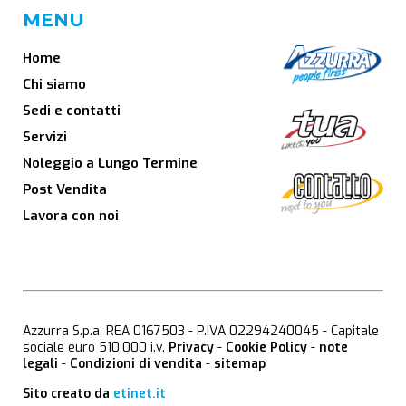
MENU
Home
Chi siamo
Sedi e contatti
Servizi
Noleggio a Lungo Termine
Post Vendita
Lavora con noi
Azzurra S.p.a. REA 0167503 - P.IVA 02294240045 - Capitale
sociale euro 510.000 i.v.
Privacy
-
Cookie Policy
-
note
legali
-
Condizioni di vendita
-
sitemap
Sito creato da
etinet.it