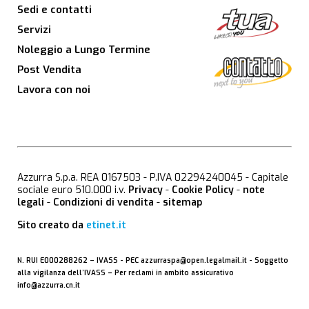
Sedi e contatti
Servizi
Noleggio a Lungo Termine
Post Vendita
Lavora con noi
Azzurra S.p.a. REA 0167503 - P.IVA 02294240045 - Capitale
sociale euro 510.000 i.v.
Privacy
-
Cookie Policy
-
note
legali
-
Condizioni di vendita
-
sitemap
Sito creato da
etinet.it
N. RUI E000288262 –
IVASS
- PEC
azzurraspa@open.legalmail.it
- Soggetto
alla vigilanza dell’IVASS – Per reclami in ambito assicurativo
info@azzurra.cn.it