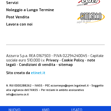
Servizi
Noleggio a Lungo Termine
Post Vendita
Lavora con noi
Azzurra S.p.a. REA 0167503 - P.IVA 02294240045 - Capitale
sociale euro 510.000 i.v.
Privacy
-
Cookie Policy
-
note
legali
-
Condizioni di vendita
-
sitemap
Sito creato da
etinet.it
N. RUI E000288262 –
IVASS
- PEC
azzurraspa@open.legalmail.it
- Soggetto
alla vigilanza dell’IVASS – Per reclami in ambito assicurativo
info@azzurra.cn.it
NUOVO
KM0
USATO