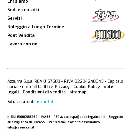
Chi siamo
Sedi e contatti
Servizi
Noleggio a Lungo Termine
Post Vendita
Lavora con noi
Azzurra S.p.a. REA 0167503 - P.IVA 02294240045 - Capitale
sociale euro 510.000 i.v.
Privacy
-
Cookie Policy
-
note
legali
-
Condizioni di vendita
-
sitemap
Sito creato da
etinet.it
N. RUI E000288262 –
IVASS
- PEC
azzurraspa@open.legalmail.it
- Soggetto
alla vigilanza dell’IVASS – Per reclami in ambito assicurativo
info@azzurra.cn.it