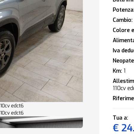
Potenza
Cambio:
Colore e
Alimenta
Iva deduc
Neopaten
Km:
1
Allestim
110cv ed
Riferime
Tua a:
€ 24