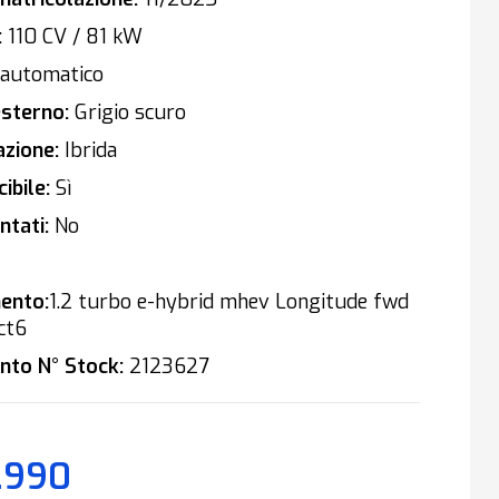
:
110 CV / 81 kW
automatico
sterno:
Grigio scuro
zione:
Ibrida
ibile:
Sì
tati:
No
ento:
1.2 turbo e-hybrid mhev Longitude fwd
ct6
nto N° Stock:
2123627
.990