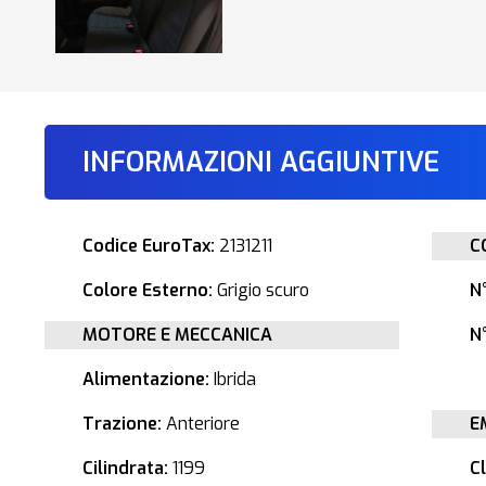
INFORMAZIONI AGGIUNTIVE
Codice EuroTax:
2131211
C
Colore Esterno:
Grigio scuro
N
MOTORE E MECCANICA
N°
Alimentazione:
Ibrida
Trazione:
Anteriore
E
Cilindrata:
1199
C