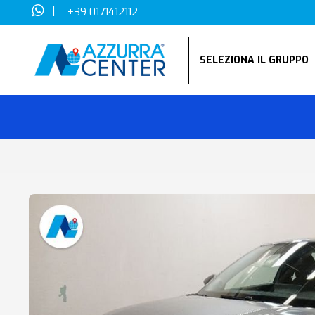
|
+39 0171412112
SELEZIONA IL GRUPP