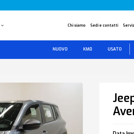
O
Chi siamo
Sedi e contatti
Serviz
NUOVO
KM0
USATO
Jee
Ave
Data Imm