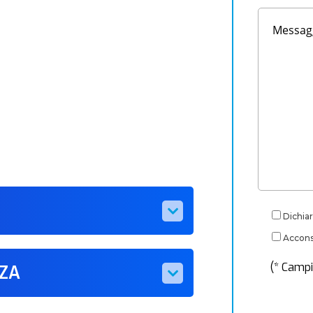
Dichiar
Acconse
(* Campi
ZZA