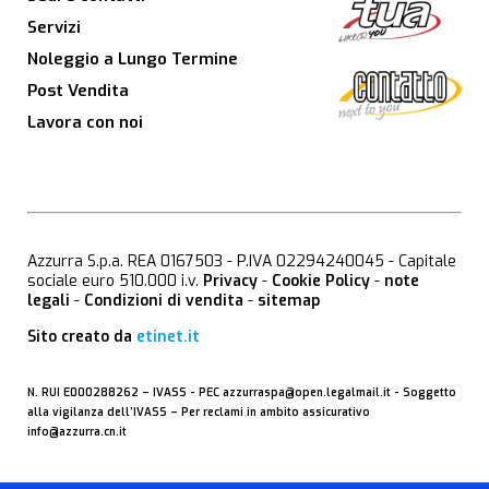
Servizi
Noleggio a Lungo Termine
Post Vendita
Lavora con noi
Azzurra S.p.a. REA 0167503 - P.IVA 02294240045 - Capitale
sociale euro 510.000 i.v.
Privacy
-
Cookie Policy
-
note
legali
-
Condizioni di vendita
-
sitemap
Sito creato da
etinet.it
N. RUI E000288262 –
IVASS
- PEC
azzurraspa@open.legalmail.it
- Soggetto
alla vigilanza dell’IVASS – Per reclami in ambito assicurativo
info@azzurra.cn.it