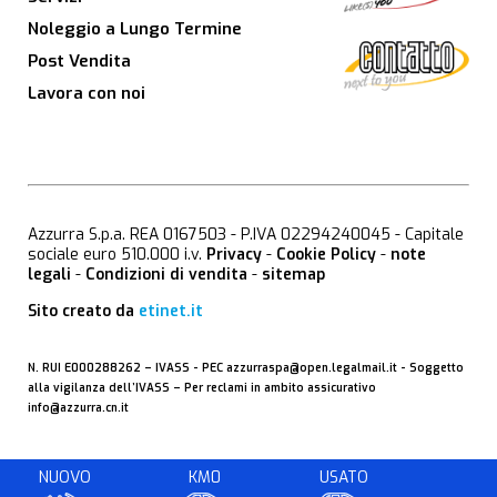
Noleggio a Lungo Termine
Post Vendita
Lavora con noi
Azzurra S.p.a. REA 0167503 - P.IVA 02294240045 - Capitale
sociale euro 510.000 i.v.
Privacy
-
Cookie Policy
-
note
legali
-
Condizioni di vendita
-
sitemap
Sito creato da
etinet.it
N. RUI E000288262 –
IVASS
- PEC
azzurraspa@open.legalmail.it
- Soggetto
alla vigilanza dell’IVASS – Per reclami in ambito assicurativo
info@azzurra.cn.it
NUOVO
KM0
USATO