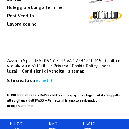
Noleggio a Lungo Termine
Post Vendita
Lavora con noi
Azzurra S.p.a. REA 0167503 - P.IVA 02294240045 - Capitale
sociale euro 510.000 i.v.
Privacy
-
Cookie Policy
-
note
legali
-
Condizioni di vendita
-
sitemap
Sito creato da
etinet.it
N. RUI E000288262 –
IVASS
- PEC
azzurraspa@open.legalmail.it
- Soggetto
alla vigilanza dell’IVASS – Per reclami in ambito assicurativo
info@azzurra.cn.it
NUOVO
KM0
USATO