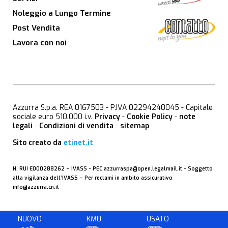
Noleggio a Lungo Termine
Post Vendita
Lavora con noi
Azzurra S.p.a. REA 0167503 - P.IVA 02294240045 - Capitale
sociale euro 510.000 i.v.
Privacy
-
Cookie Policy
-
note
legali
-
Condizioni di vendita
-
sitemap
Sito creato da
etinet.it
N. RUI E000288262 –
IVASS
- PEC
azzurraspa@open.legalmail.it
- Soggetto
alla vigilanza dell’IVASS – Per reclami in ambito assicurativo
info@azzurra.cn.it
NUOVO
KM0
USATO