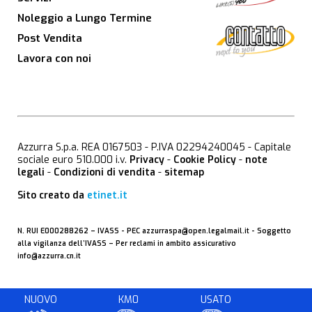
Noleggio a Lungo Termine
Post Vendita
Lavora con noi
Azzurra S.p.a. REA 0167503 - P.IVA 02294240045 - Capitale
sociale euro 510.000 i.v.
Privacy
-
Cookie Policy
-
note
legali
-
Condizioni di vendita
-
sitemap
Sito creato da
etinet.it
N. RUI E000288262 –
IVASS
- PEC
azzurraspa@open.legalmail.it
- Soggetto
alla vigilanza dell’IVASS – Per reclami in ambito assicurativo
info@azzurra.cn.it
NUOVO
KM0
USATO