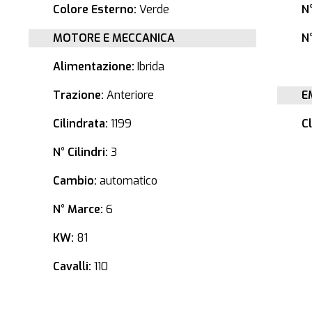
Colore Esterno:
Verde
N
MOTORE E MECCANICA
N°
Alimentazione:
Ibrida
Trazione:
Anteriore
E
Cilindrata:
1199
C
N° Cilindri:
3
Cambio:
automatico
N° Marce:
6
KW:
81
Cavalli:
110