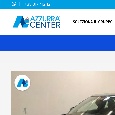
|
+39 0171412112
SELEZIONA IL GRUPP