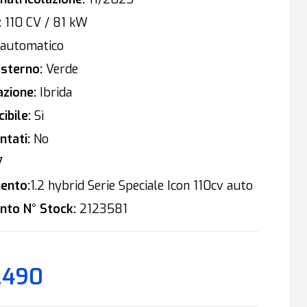
:
110 CV / 81 kW
automatico
sterno:
Verde
zione:
Ibrida
ibile:
Sì
tati:
No
7
ento:
1.2 hybrid Serie Speciale Icon 110cv auto
nto N° Stock:
2123581
.490