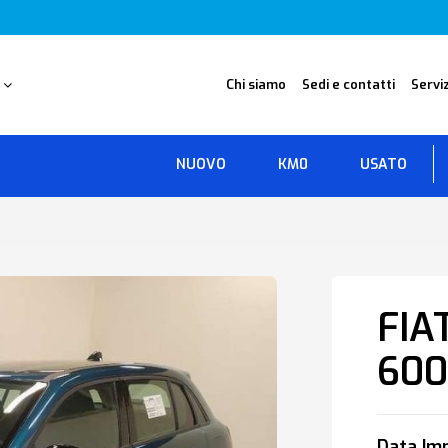
O
Chi siamo
Sedi e contatti
Serviz
NUOVO
KM0
USATO
FIA
600
Data Imm