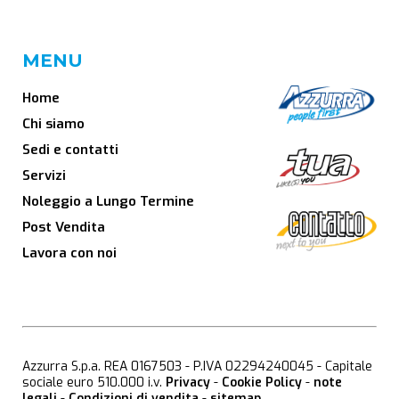
MENU
Home
Chi siamo
Sedi e contatti
Servizi
Noleggio a Lungo Termine
Post Vendita
Lavora con noi
Azzurra S.p.a. REA 0167503 - P.IVA 02294240045 - Capitale
sociale euro 510.000 i.v.
Privacy
-
Cookie Policy
-
note
legali
-
Condizioni di vendita
-
sitemap