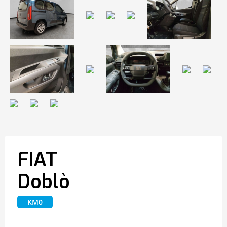
FIAT
Doblò
KM0