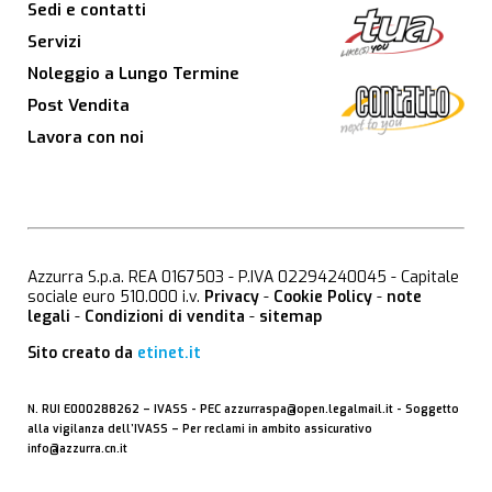
Sedi e contatti
Servizi
Noleggio a Lungo Termine
Post Vendita
Lavora con noi
Azzurra S.p.a. REA 0167503 - P.IVA 02294240045 - Capitale
sociale euro 510.000 i.v.
Privacy
-
Cookie Policy
-
note
legali
-
Condizioni di vendita
-
sitemap
Sito creato da
etinet.it
N. RUI E000288262 –
IVASS
- PEC
azzurraspa@open.legalmail.it
- Soggetto
alla vigilanza dell’IVASS – Per reclami in ambito assicurativo
info@azzurra.cn.it