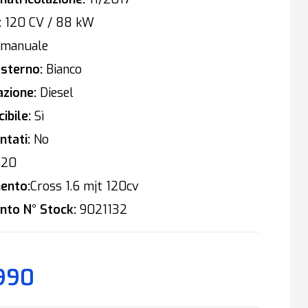
:
120 CV / 88 kW
manuale
sterno:
Bianco
zione:
Diesel
ibile:
Sì
tati:
No
520
ento:
Cross 1.6 mjt 120cv
nto N° Stock:
9021132
.990