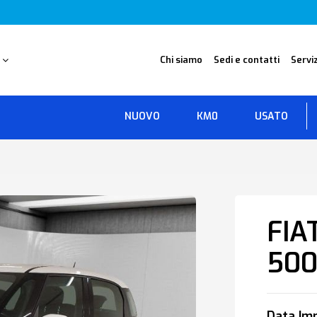
O
Chi siamo
Sedi e contatti
Serviz
NUOVO
KM0
USATO
FIA
500
Data Imm