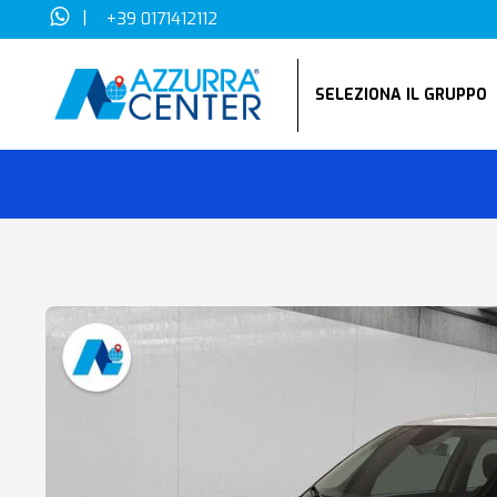
|
+39 0171412112
SELEZIONA IL GRUPP