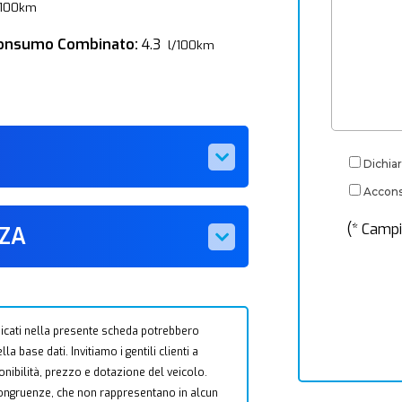
/100km
onsumo Combinato:
4.3
l/100km
Dichiar
Acconse
(* Campi
ZZA
 indicati nella presente scheda potrebbero
a base dati. Invitiamo i gentili clienti a
ponibilità, prezzo e dotazione del veicolo.
ncongruenze, che non rappresentano in alcun