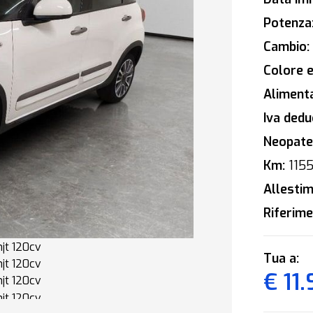
Potenza
Cambio:
Colore e
Alimenta
Iva deduc
Neopaten
Km:
115
Allestim
Riferime
Tua a:
€ 11