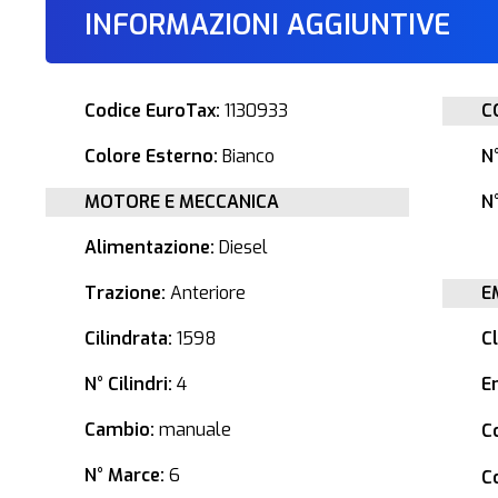
INFORMAZIONI AGGIUNTIVE
Codice EuroTax:
1130933
C
Colore Esterno:
Bianco
N
MOTORE E MECCANICA
N°
Alimentazione:
Diesel
Trazione:
Anteriore
E
Cilindrata:
1598
C
N° Cilindri:
4
E
Cambio:
manuale
C
N° Marce:
6
C