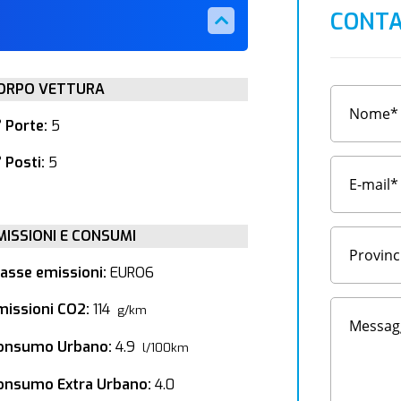
CONTA
ORPO VETTURA
° Porte:
5
 Posti:
5
MISSIONI E CONSUMI
lasse emissioni:
EURO6
missioni CO2:
114
g/km
onsumo Urbano:
4.9
l/100km
onsumo Extra Urbano:
4.0