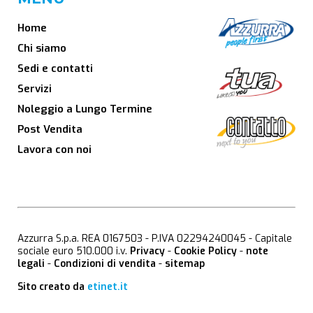
Home
Chi siamo
Sedi e contatti
Servizi
Noleggio a Lungo Termine
Post Vendita
Lavora con noi
Azzurra S.p.a. REA 0167503 - P.IVA 02294240045 - Capitale
sociale euro 510.000 i.v.
Privacy
-
Cookie Policy
-
note
legali
-
Condizioni di vendita
-
sitemap
Sito creato da
etinet.it