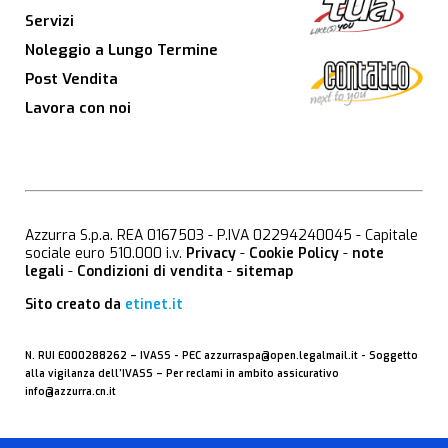
Servizi
Noleggio a Lungo Termine
Post Vendita
Lavora con noi
Azzurra S.p.a. REA 0167503 - P.IVA 02294240045 - Capitale
sociale euro 510.000 i.v.
Privacy
-
Cookie Policy
-
note
legali
-
Condizioni di vendita
-
sitemap
Sito creato da
etinet.it
N. RUI E000288262 –
IVASS
- PEC
azzurraspa@open.legalmail.it
- Soggetto
alla vigilanza dell’IVASS – Per reclami in ambito assicurativo
info@azzurra.cn.it