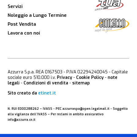
Servizi
Noleggio a Lungo Termine
Post Vendita
Lavora con noi
Azzurra S.p.a. REA 0167503 - P.IVA 02294240045 - Capitale
sociale euro 510.000 i.v.
Privacy
-
Cookie Policy
-
note
legali
-
Condizioni di vendita
-
sitemap
Sito creato da
etinet.it
N. RUI E000288262 –
IVASS
- PEC
azzurraspa@open.legalmail.it
- Soggetto
alla vigilanza dell’IVASS – Per reclami in ambito assicurativo
info@azzurra.cn.it