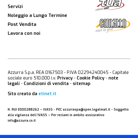
Servizi
Noleggio a Lungo Termine
Post Vendita
Lavora con noi
Azzurra S.p.a. REA 0167503 - P.IVA 02294240045 - Capitale
sociale euro 510.000 i.v.
Privacy
-
Cookie Policy
-
note
legali
-
Condizioni di vendita
-
sitemap
Sito creato da
etinet.it
N. RUI E000288262 –
IVASS
- PEC
azzurraspa@open.legalmail.it
- Soggetto
alla vigilanza dell’IVASS – Per reclami in ambito assicurativo
info@azzurra.cn.it