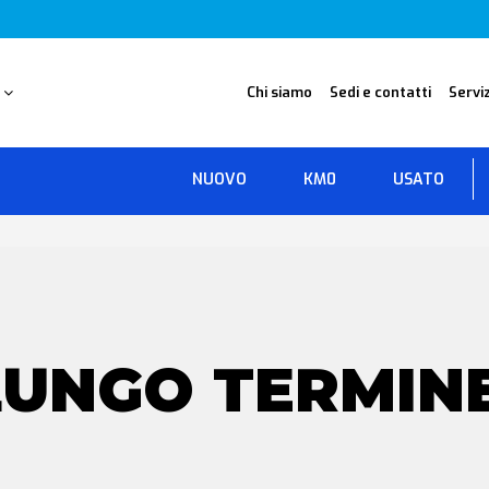
O
Chi siamo
Sedi e contatti
Serviz
NUOVO
KM0
USATO
LUNGO TERMIN