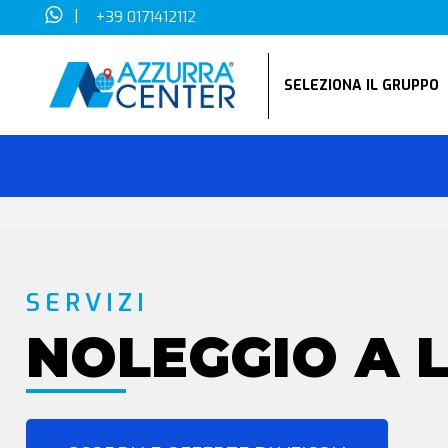
|
+39 0171412112
SELEZIONA IL GRUPP
SERVIZI
NOLEGGIO A 