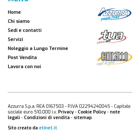
Home
Chi siamo
Sedi e contatti
Servizi
Noleggio a Lungo Termine
Post Vendita
Lavora con noi
Azzurra S.p.a. REA 0167503 - P.IVA 02294240045 - Capitale
sociale euro 510.000 i.v.
Privacy
-
Cookie Policy
-
note
legali
-
Condizioni di vendita
-
sitemap
Sito creato da
etinet.it