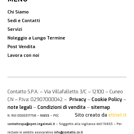
Chi Siamo
Sedi e Contatti
Servizi
Noleggio a Lungo Termine
Post Vendita
Lavora con noi
Contatto S.P.A. – Via Villafalletto 3/C – 12100 – Cuneo
CN – P.iva: 02907000042 –
Privacy
–
Cookie Policy
–
note legali
–
Condizioni di vendita
–
sitemap
Sito creato da
etinet.it
N. RUI E000317758 –
IVASS
– PEC
contattospa@open.legalmail.it
– Soggetto alla vigilanza dell’IVASS – Per
reclami in ambito assicurativo
info@contatto.cn.it