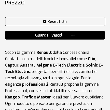
PREZZO
Reset filtri
Guarda i veicoli
Scopri la gamma
Renault
dalla
Concessionaria
Contatto
, con modelli iconici e innovativi come
Clio
,
Captur
,
Austral
,
Mégane E-Tech Electric
e
Scénic E-
Tech Electric
, progettati per offrire stile, comfort e
tecnologia all’avanguardia in ogni viaggio. Per le
esigenze
professionali
, Renault propone la gamma
Professional, con veicoli affidabili e versatili come
Kangoo
,
Trafic
e
Master
, ideali per il lavoro quotidiano.
Ogni modello è pensato per garantire prestazioni
eccellenti e un’esperienza di guida unica, sia per privati