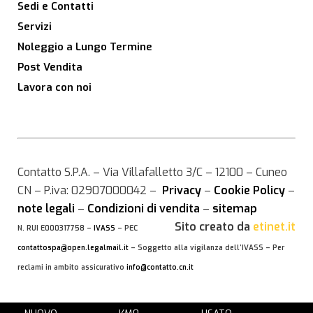
Sedi e Contatti
Servizi
Noleggio a Lungo Termine
Post Vendita
Lavora con noi
Contatto S.P.A. – Via Villafalletto 3/C – 12100 – Cuneo
CN – P.iva: 02907000042 –
Privacy
–
Cookie Policy
–
note legali
–
Condizioni di vendita
–
sitemap
Sito creato da
etinet.it
N. RUI E000317758 –
IVASS
– PEC
contattospa@open.legalmail.it
– Soggetto alla vigilanza dell’IVASS – Per
reclami in ambito assicurativo
info@contatto.cn.it