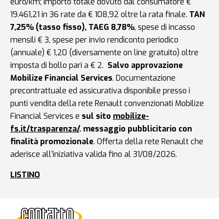
euro/km; importo totale dovuto dal consumatore €
19.461,21 in 36 rate da € 108,92 oltre la rata finale.
TAN
7,25% (tasso fisso), TAEG 8,78%
, spese di incasso
mensili € 3, spese per invio rendiconto periodico
(annuale) € 1,20 (diversamente on line gratuito) oltre
imposta di bollo pari a € 2.
Salvo approvazione
Mobilize Financial Services
. Documentazione
precontrattuale ed assicurativa disponibile presso i
punti vendita della rete Renault convenzionati Mobilize
Financial Services e
sul sito
mobilize-
fs.it/trasparenza/
. messaggio pubblicitario con
finalità promozionale
. Offerta della rete Renault che
aderisce all’iniziativa valida fino al 31/08/2026.
LISTINO