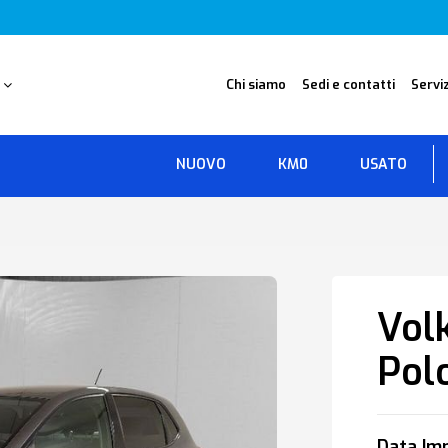
O
Chi siamo
Sedi e contatti
Serviz
NUOVO
KM0
USATO
Vol
Pol
Data Imm