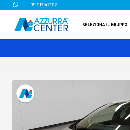
|
+39 0171412112
SELEZIONA IL GRUPP