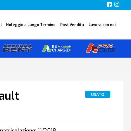
i
Noleggio a Lungo Termine
Post Vendita
Lavora con noi
ault
USATO
E
atricolazione:
11/2018