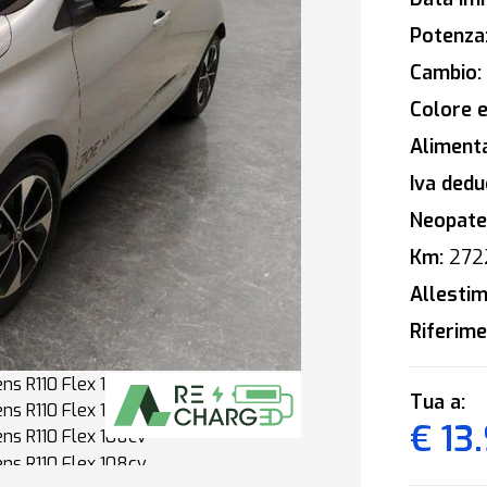
Potenza
Cambio:
Colore e
Alimenta
Iva deduc
Neopaten
Km:
272
Allestim
Riferime
Tua a:
€ 13