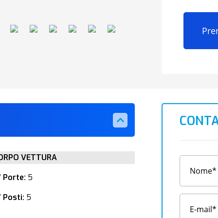
Pre
CONTA
ORPO VETTURA
° Porte:
5
 Posti:
5