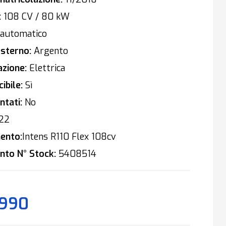
:
108 CV / 80 kW
automatico
sterno:
Argento
zione:
Elettrica
ibile:
Sì
tati:
No
22
ento:
Intens R110 Flex 108cv
nto N° Stock:
5408514
.990