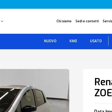
O
Chi siamo
Sedi e contatti
Serviz
NUOVO
KM0
USATO
Ren
ZO
Data Imm