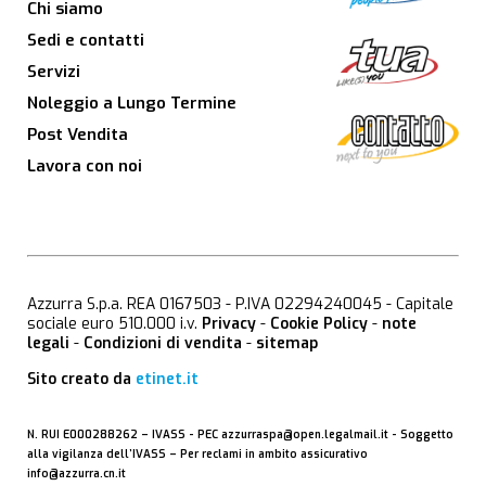
Chi siamo
Sedi e contatti
Servizi
Noleggio a Lungo Termine
Post Vendita
Lavora con noi
Azzurra S.p.a. REA 0167503 - P.IVA 02294240045 - Capitale
sociale euro 510.000 i.v.
Privacy
-
Cookie Policy
-
note
legali
-
Condizioni di vendita
-
sitemap
Sito creato da
etinet.it
N. RUI E000288262 –
IVASS
- PEC
azzurraspa@open.legalmail.it
- Soggetto
alla vigilanza dell’IVASS – Per reclami in ambito assicurativo
info@azzurra.cn.it