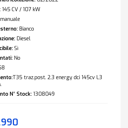
:
145 CV / 107 kW
manuale
sterno:
Bianco
zione:
Diesel
ibile:
Sì
tati:
No
58
ento:
T35 traz.post. 2.3 energy dci 145cv L3
.
nto N° Stock:
1308049
.990