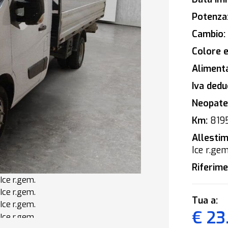
Potenza
Cambio:
Colore e
Alimenta
Iva deduc
Neopaten
Km:
819
Allestim
Ice r.gem
Riferime
Tua a:
€ 23