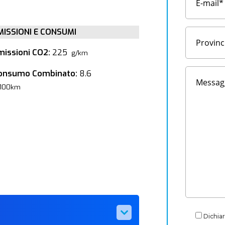
MISSIONI E CONSUMI
missioni CO2:
225
g/km
onsumo Combinato:
8.6
/100km
Dichiar