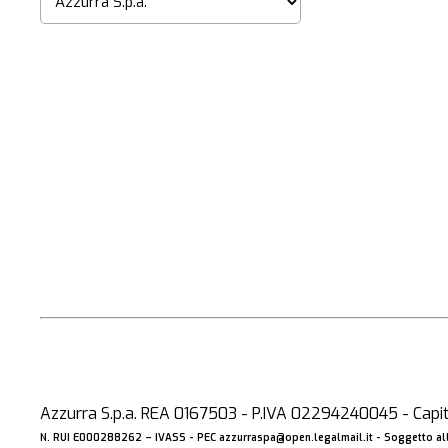
Azzurra S.p.a. REA 0167503 - P.IVA 02294240045 - Capita
N. RUI E000288262 –
IVASS
- PEC
azzurraspa@open.legalmail.it
- Soggetto all