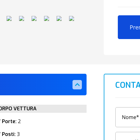
Pre
CONTA
ORPO VETTURA
° Porte:
2
 Posti:
3