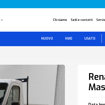
O
Chi siamo
Sedi e contatti
Serviz
NUOVO
KM0
USATO
Ren
Mas
Data Imm