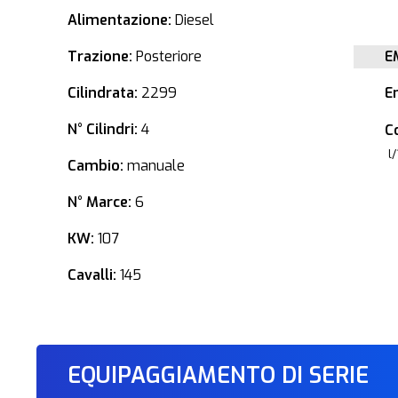
Alimentazione:
Diesel
Trazione:
Posteriore
E
Cilindrata:
2299
E
N° Cilindri:
4
C
l
Cambio:
manuale
N° Marce:
6
KW:
107
Cavalli:
145
EQUIPAGGIAMENTO DI SERIE