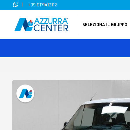
|
+39 0171412112
SELEZIONA IL GRUPP