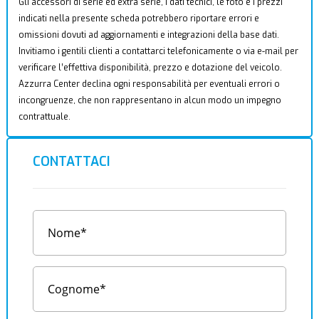
Gli accessori di serie ed extra serie, i dati tecnici, le foto e i prezzi
indicati nella presente scheda potrebbero riportare errori e
omissioni dovuti ad aggiornamenti e integrazioni della base dati.
Invitiamo i gentili clienti a contattarci telefonicamente o via e-mail per
verificare l’effettiva disponibilità, prezzo e dotazione del veicolo.
Azzurra Center declina ogni responsabilità per eventuali errori o
incongruenze, che non rappresentano in alcun modo un impegno
contrattuale.
CONTATTACI