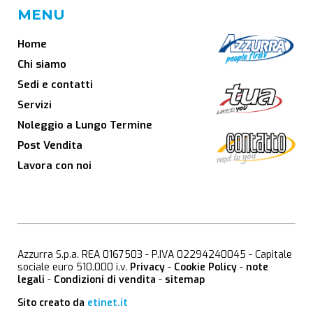
MENU
Home
Chi siamo
Sedi e contatti
Servizi
Noleggio a Lungo Termine
Post Vendita
Lavora con noi
Azzurra S.p.a. REA 0167503 - P.IVA 02294240045 - Capitale
sociale euro 510.000 i.v.
Privacy
-
Cookie Policy
-
note
legali
-
Condizioni di vendita
-
sitemap
Sito creato da
etinet.it