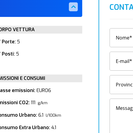
CONTA
ORPO VETTURA
° Porte:
5
 Posti:
5
MISSIONI E CONSUMI
lasse emissioni:
EURO6
missioni CO2:
111
g/km
onsumo Urbano:
6.1
l/100km
onsumo Extra Urbano:
4.1