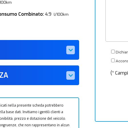
/100km
onsumo Combinato:
4.9
l/100km
Dichiar
Acconse
(* Campi
ZZA
 indicati nella presente scheda potrebbero
a base dati. Invitiamo i gentili clienti a
ponibilità, prezzo e dotazione del veicolo.
ncongruenze, che non rappresentano in alcun