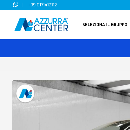
|
+39 0171412112
SELEZIONA IL GRUPP