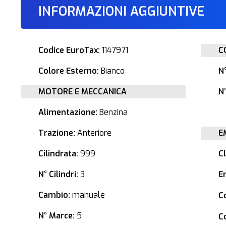
INFORMAZIONI AGGIUNTIVE
Codice EuroTax:
1147971
C
Colore Esterno:
Bianco
N
MOTORE E MECCANICA
N°
Alimentazione:
Benzina
Trazione:
Anteriore
E
Cilindrata:
999
C
N° Cilindri:
3
E
Cambio:
manuale
C
N° Marce:
5
C