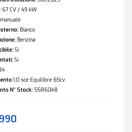
:
67 CV / 49 kW
manuale
sterno:
Bianco
zione:
Benzina
ibile:
Sì
tati:
Sì
84
ento:
1.0 sce Equilibre 65cv
nto N° Stock:
5586048
.990