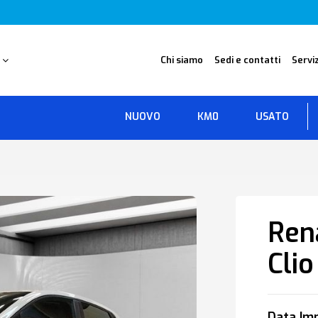
O
Chi siamo
Sedi e contatti
Serviz
NUOVO
KM0
USATO
Ren
Clio
Data Imm