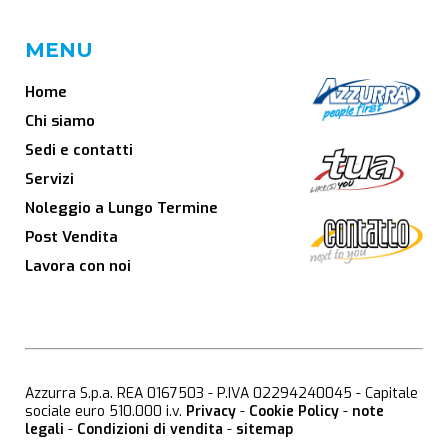
MENU
Home
Chi siamo
Sedi e contatti
Servizi
Noleggio a Lungo Termine
Post Vendita
Lavora con noi
Azzurra S.p.a. REA 0167503 - P.IVA 02294240045 - Capitale
sociale euro 510.000 i.v.
Privacy
-
Cookie Policy
-
note
legali
-
Condizioni di vendita
-
sitemap