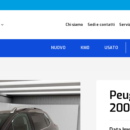
O
Chi siamo
Sedi e contatti
Serviz
NUOVO
KM0
USATO
Peu
20
Data Imm