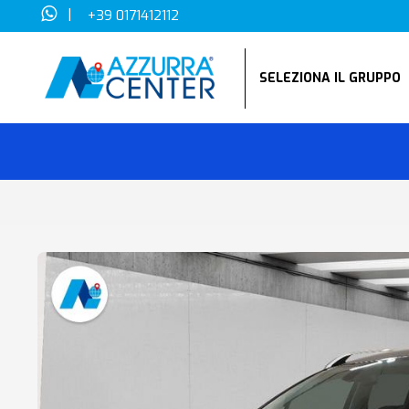
|
+39 0171412112
SELEZIONA IL GRUPP