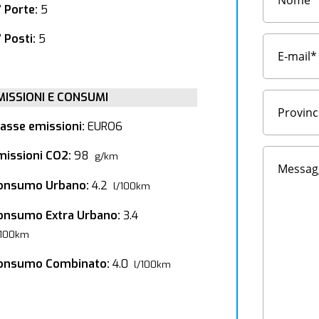
° Porte:
5
 Posti:
5
MISSIONI E CONSUMI
lasse emissioni:
EURO6
missioni CO2:
98
g/km
onsumo Urbano:
4.2
l/100km
onsumo Extra Urbano:
3.4
/100km
onsumo Combinato:
4.0
l/100km