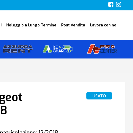
i
Noleggio a Lungo Termine
Post Vendita
Lavora con noi
geot
USATO
08
atricolazione:
12/2018