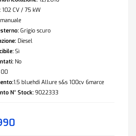
:
102 CV / 75 kW
manuale
sterno:
Grigio scuro
zione:
Diesel
ibile:
Sì
tati:
No
800
ento:
1.5 bluehdi Allure s&s 100cv 6marce
nto N° Stock:
9022333
.990