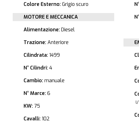
Colore Esterno:
Grigio scuro
N
MOTORE E MECCANICA
N°
Alimentazione:
Diesel
Trazione:
Anteriore
E
Cilindrata:
1499
C
N° Cilindri:
4
E
Cambio:
manuale
C
N° Marce:
6
C
l
KW:
75
C
Cavalli:
102