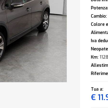
Potenza
Cambio:
Colore e
Alimenta
Iva deduc
Neopaten
Km:
112
Allestim
Riferime
Tua a:
€ 11